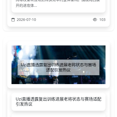
开的进攻体...
2026-07-10
103
Uzi直播透露复出训练进展老将状态与赛场适配
引发热议