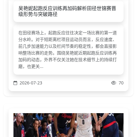
吴艳妮起跑反应训练再加码解析田径世锦赛晋
级形势与突破路径
在田径赛场上，起跑反应往往决定一场比赛的第一道
分水岭。对于短距离栏项目运动员而言，反应速度、
前几步加速能力以及栏间节奏的稳定性，都会直接影
响整场比赛的走势。围绕吴艳妮近期起跑反应训练再
加码的动态，外界不仅关注她在技术细节上的持续打
磨，也更关...
2026-07-23
70