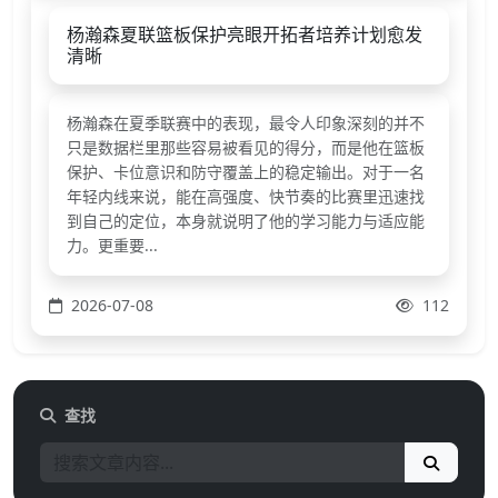
杨瀚森夏联篮板保护亮眼开拓者培养计划愈发
清晰
杨瀚森在夏季联赛中的表现，最令人印象深刻的并不
只是数据栏里那些容易被看见的得分，而是他在篮板
保护、卡位意识和防守覆盖上的稳定输出。对于一名
年轻内线来说，能在高强度、快节奏的比赛里迅速找
到自己的定位，本身就说明了他的学习能力与适应能
力。更重要...
2026-07-08
112
查找