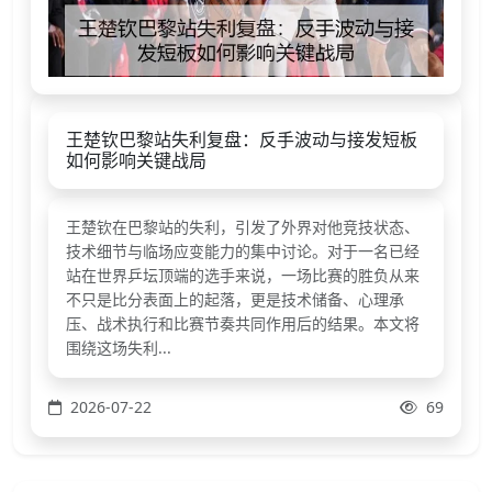
王楚钦巴黎站失利复盘：反手波动与接发短板
如何影响关键战局
王楚钦在巴黎站的失利，引发了外界对他竞技状态、
技术细节与临场应变能力的集中讨论。对于一名已经
站在世界乒坛顶端的选手来说，一场比赛的胜负从来
不只是比分表面上的起落，更是技术储备、心理承
压、战术执行和比赛节奏共同作用后的结果。本文将
围绕这场失利...
2026-07-22
69