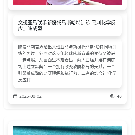
文班亚马联手新援托马斯哈特训练 马刺化学反
应加速成型
随着马刺官方晒出文班亚马与新援托马斯·哈特同场训
练的照片，外界对这支年轻球队新赛季的期待又被进
一步点燃。从画面里不难看出，两人已经开始在训练
场上建立默契：一个拥有改变攻防格局的天赋，一个
则带着成熟的比赛理解和执行力，二者的结合让“化学
反应打...
2026-08-02
40