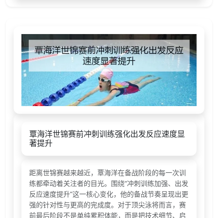
覃海洋世锦赛前冲刺训练强化出发反应速度显
著提升
距离世锦赛越来越近，覃海洋在备战阶段的每一次训
练都牵动着关注者的目光。围绕“冲刺训练加强、出发
反应速度提升”这一核心变化，他的备战节奏呈现出更
强的针对性与更高的完成度。对于顶尖泳将而言，赛
前最后阶段不是单纯累积体能，而是把技术细节、启