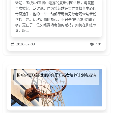
近期，围绕Uzi直播中透露的复出训练进展，电竞圈
再次掀起广泛讨论。作为曾经站在世界赛舞台中心的
传奇选手，他的一举一动都牵动着无数老观众与新粉
丝的目光。此次话题的核心，不只是“是否复出”四个
字，更在于一位久经赛场考验的老将，如何在训练节
奏、版...
2026-07-09
101