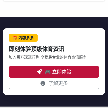
🎁 内容多多
即刻体验顶级体育资讯
加入百万球迷行列,享受最专业的体育资讯服务
🎮 立即体验
了解更多