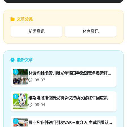
文章分类
新闻资讯
体育资讯
最新文章
1
林诗栋封闭集训曝光年轻国手激烈竞争奥运阵容新观察
08-07
2
维斯塔潘排位赛受罚争议持续发酵红牛回应策略遭质疑
08-04
3
贾非凡补射破门引发VAR三度介入 主裁回看认定张玉宁未手球