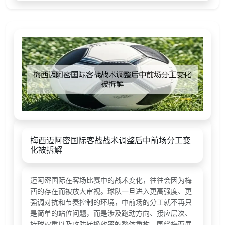
梅西迈阿密国际客战战术调整后中前场分工变
化被拆解
迈阿密国际在客场比赛中的战术变化，往往会因为梅
西的存在而被放大审视。球队一旦进入更高强度、更
强调对抗和节奏控制的环境，中前场的分工就不再只
是简单的站位问题，而是涉及跑动方向、接应层次、
持球权重以及攻防转换效率的整体重构。围绕梅西展