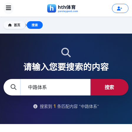
首页
搜索
请输入您要搜索的内容
搜索
1
搜索到
条匹配内容
"中路体系"