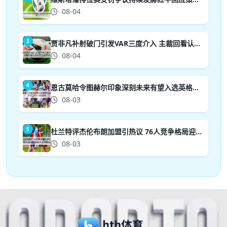
08-04
3
贾非凡补射破门引发VAR三度介入 主裁回看认定张玉宁未手球
08-04
4
恩古莫哈令图赫尔印象深刻未来有望入选英格兰队的深度解析
08-03
5
杜兰特评杰伦布朗加盟引热议 76人竞争格局迎来全新变化
08-03